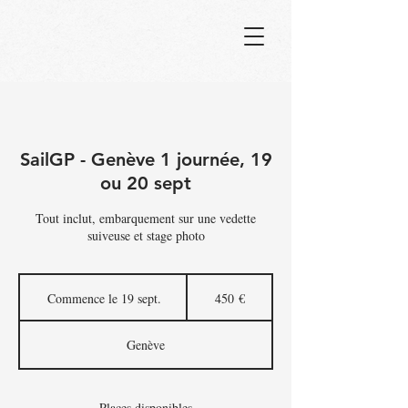
SailGP - Genève 1 journée, 19
ou 20 sept
Tout inclut, embarquement sur une vedette
suiveuse et stage photo
450
euros
Commence le 19 sept.
C
450 €
o
m
Genève
m
e
n
c
Places disponibles