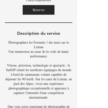
e
l
Réserver
e
1
9
s
e
Description du service
p
t
Photographiez les Formule 1 des mers sur le
.
Léman
Une immersion au cœur de la voile de haute
performance
Vitesse, précision, technologie et spectacle : le
SailGP réunit les meilleurs équipages du monde
à bord de catamarans volants capables de
dépasser les 90 km/h. Sur les eaux du Léman, au
pied des Alpes, vivez une expérience
photographique exceptionnelle et apprenez à
capturer l'intensité d'une compétition
internationale.
Que vous soyez passionné de photographie de